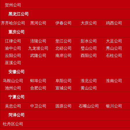
贺州公司
黑龙江公司
齐齐哈尔公司
黑河公司
伊春公司
大庆公司
鸡西公司
重庆公司
江律公司
涪陵公司
垫江公司
彭水公司
大足公司
渝中公司
九龙坡公司
北碚公司
璧山公司
秀山公司
云阳公司
武隆公司
南岸公司
酉阳公司
石柱公司
巫溪公司
安徽公司
马鞍山公司
蚌埠公司
阜阳公司
淮北公司
淮南公司
池州公司
合肥公司
宣城公司
黄山公司
宁夏公司
吴忠公司
中卫公司
固原公司
石嘴山公司
银川公司
菏泽公司
牡丹区公司