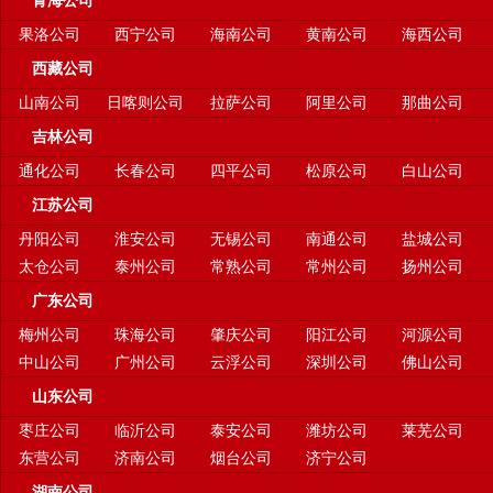
青海公司
果洛公司
西宁公司
海南公司
黄南公司
海西公司
西藏公司
山南公司
日喀则公司
拉萨公司
阿里公司
那曲公司
吉林公司
通化公司
长春公司
四平公司
松原公司
白山公司
江苏公司
丹阳公司
淮安公司
无锡公司
南通公司
盐城公司
太仓公司
泰州公司
常熟公司
常州公司
扬州公司
广东公司
梅州公司
珠海公司
肇庆公司
阳江公司
河源公司
中山公司
广州公司
云浮公司
深圳公司
佛山公司
山东公司
枣庄公司
临沂公司
泰安公司
潍坊公司
莱芜公司
东营公司
济南公司
烟台公司
济宁公司
湖南公司