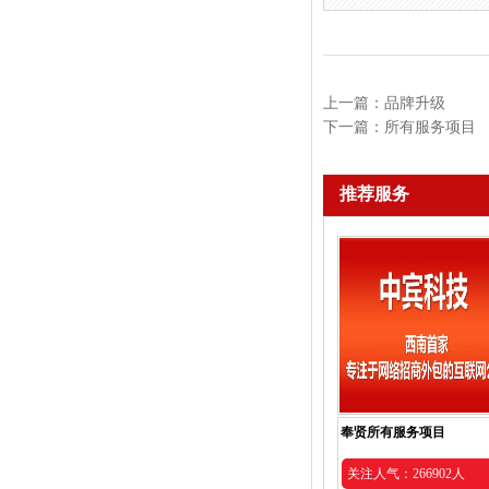
上一篇：
品牌升级
下一篇：
所有服务项目
推荐服务
奉贤所有服务项目
关注人气：266902人