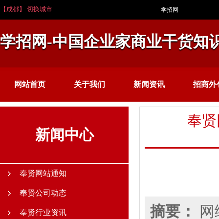
【成都】 切换城市
学招网
学招网-中国企业家商业干货知
网站首页
关于我们
新闻资讯
招商外
奉贤
新闻中心
奉贤网站通知
奉贤公司动态
摘要：
网
奉贤行业资讯