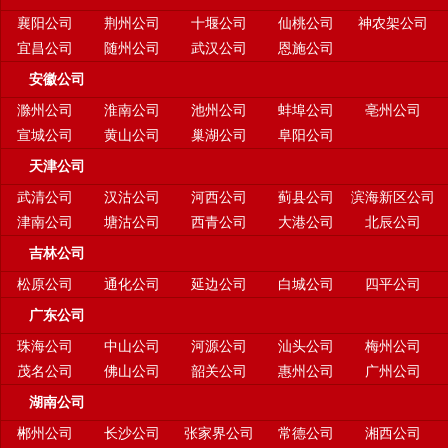
襄阳公司
荆州公司
十堰公司
仙桃公司
神农架公司
宜昌公司
随州公司
武汉公司
恩施公司
安徽公司
滁州公司
淮南公司
池州公司
蚌埠公司
亳州公司
宣城公司
黄山公司
巢湖公司
阜阳公司
天津公司
武清公司
汉沽公司
河西公司
蓟县公司
滨海新区公司
津南公司
塘沽公司
西青公司
大港公司
北辰公司
吉林公司
松原公司
通化公司
延边公司
白城公司
四平公司
广东公司
珠海公司
中山公司
河源公司
汕头公司
梅州公司
茂名公司
佛山公司
韶关公司
惠州公司
广州公司
湖南公司
郴州公司
长沙公司
张家界公司
常德公司
湘西公司