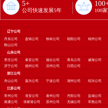
5+
100
公司快速发展5年
100
辽宁公司
丹东公司
盘锦公司
铁岭公司
朝阳公司
锦州公司
鞍山公司
山东公司
枣庄公司
泰安公司
烟台公司
青岛公司
威海公司
济宁公司
德州公司
滨州公司
日照公司
浙江公司
舟山公司
嘉兴公司
宁波公司
湖州公司
绍兴公司
江苏公司
常州公司
淮安公司
泰州公司
丹阳公司
盐城公司
南通公司
张家港公司
苏州公司
无锡公司
常熟公司