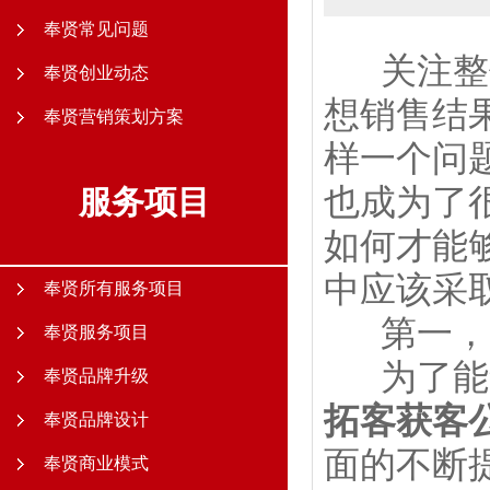
奉贤常见问题
关注整体
奉贤创业动态
想销售结
奉贤营销策划方案
样一个问
也成为了
服务项目
如何才能
中应该采
奉贤所有服务项目
第一， 
奉贤服务项目
为了能够
奉贤品牌升级
拓客获客
奉贤品牌设计
面的不断
奉贤商业模式