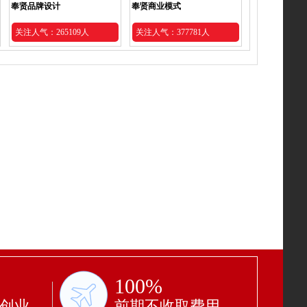
奉贤品牌设计
奉贤商业模式
关注人气：265109人
关注人气：377781人
100%
功创业
前期不收取费用