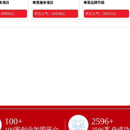
务项目
奉贤服务项目
奉贤品牌升级
66850人
关注人气：264548人
关注人气：262133人
100+
2596+
100家创业加盟平台
2596客户成