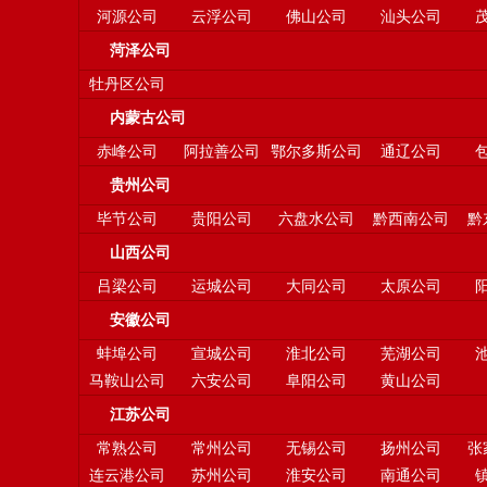
河源公司
云浮公司
佛山公司
汕头公司
菏泽公司
牡丹区公司
内蒙古公司
赤峰公司
阿拉善公司
鄂尔多斯公司
通辽公司
贵州公司
毕节公司
贵阳公司
六盘水公司
黔西南公司
黔
山西公司
吕梁公司
运城公司
大同公司
太原公司
安徽公司
蚌埠公司
宣城公司
淮北公司
芜湖公司
马鞍山公司
六安公司
阜阳公司
黄山公司
江苏公司
常熟公司
常州公司
无锡公司
扬州公司
张
连云港公司
苏州公司
淮安公司
南通公司