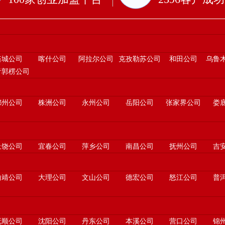
塔城公司
喀什公司
阿拉尔公司
克孜勒苏公司
和田公司
乌鲁
音郭楞公司
郴州公司
株洲公司
永州公司
岳阳公司
张家界公司
娄
上饶公司
宜春公司
萍乡公司
南昌公司
抚州公司
吉
曲靖公司
大理公司
文山公司
德宏公司
怒江公司
普
抚顺公司
沈阳公司
丹东公司
本溪公司
营口公司
锦