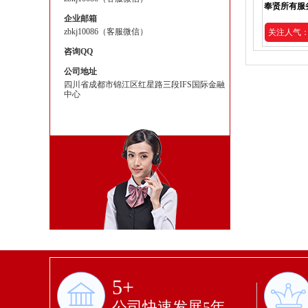
奉贤所有服
企业邮箱
zbkj10086（客服微信）
关注人气：2
咨询QQ
公司地址
四川省成都市锦江区红星路三段IFS国际金融
中心
5+
公司快速发展5年