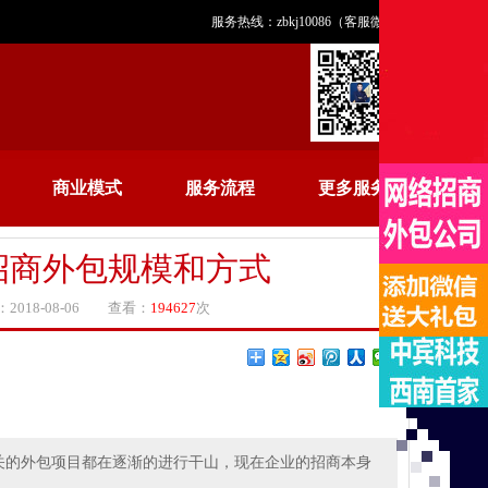
服务热线：zbkj10086（客服微信）
商业模式
服务流程
更多服务
招商外包规模和方式
18-08-06 查看：
194627
次
关的外包项目都在逐渐的进行干山，现在企业的招商本身