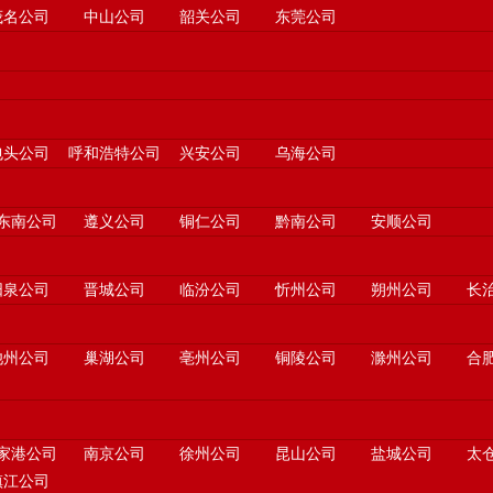
茂名公司
中山公司
韶关公司
东莞公司
包头公司
呼和浩特公司
兴安公司
乌海公司
东南公司
遵义公司
铜仁公司
黔南公司
安顺公司
阳泉公司
晋城公司
临汾公司
忻州公司
朔州公司
长
池州公司
巢湖公司
亳州公司
铜陵公司
滁州公司
合
家港公司
南京公司
徐州公司
昆山公司
盐城公司
太
镇江公司