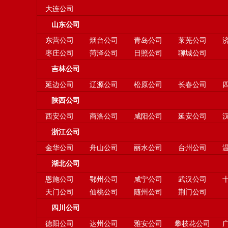
大连公司
山东公司
东营公司
烟台公司
青岛公司
莱芜公司
枣庄公司
菏泽公司
日照公司
聊城公司
吉林公司
延边公司
辽源公司
松原公司
长春公司
陕西公司
西安公司
商洛公司
咸阳公司
延安公司
浙江公司
金华公司
舟山公司
丽水公司
台州公司
湖北公司
恩施公司
鄂州公司
咸宁公司
武汉公司
天门公司
仙桃公司
随州公司
荆门公司
四川公司
德阳公司
达州公司
雅安公司
攀枝花公司