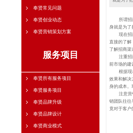
就是为了
奉贤常见问题
奉贤创业动态
所谓招
身就是为了
奉贤营销策划方案
现在招
直接的了解
了解招商渠
服务项目
注重招
前市场的建
根据现
奉贤所有服务项目
效果和解决
身的成本。
奉贤服务项目
注意营
销团队往往
奉贤品牌升级
竟对于客户
奉贤品牌设计
奉贤商业模式