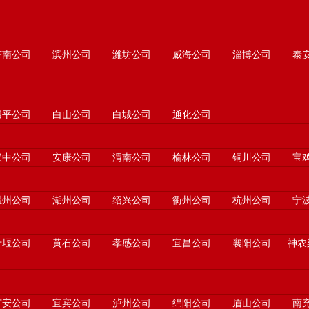
济南公司
滨州公司
潍坊公司
威海公司
淄博公司
泰
四平公司
白山公司
白城公司
通化公司
汉中公司
安康公司
渭南公司
榆林公司
铜川公司
宝
温州公司
湖州公司
绍兴公司
衢州公司
杭州公司
宁
十堰公司
黄石公司
孝感公司
宜昌公司
襄阳公司
神农
广安公司
宜宾公司
泸州公司
绵阳公司
眉山公司
南