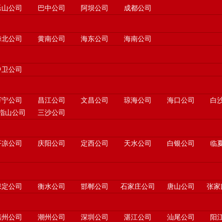
乐山公司
巴中公司
阿坝公司
成都公司
海北公司
黄南公司
海东公司
海南公司
中卫公司
万宁公司
昌江公司
文昌公司
琼海公司
海口公司
白
指山公司
三沙公司
平凉公司
庆阳公司
定西公司
天水公司
白银公司
临
保定公司
衡水公司
邯郸公司
石家庄公司
唐山公司
张家
惠州公司
潮州公司
深圳公司
湛江公司
汕尾公司
阳