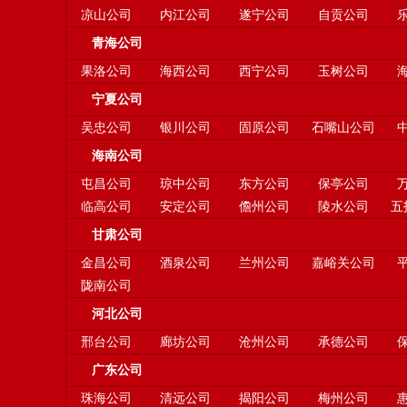
凉山公司
内江公司
遂宁公司
自贡公司
青海公司
果洛公司
海西公司
西宁公司
玉树公司
宁夏公司
吴忠公司
银川公司
固原公司
石嘴山公司
海南公司
屯昌公司
琼中公司
东方公司
保亭公司
临高公司
安定公司
儋州公司
陵水公司
五
甘肃公司
金昌公司
酒泉公司
兰州公司
嘉峪关公司
陇南公司
河北公司
邢台公司
廊坊公司
沧州公司
承德公司
广东公司
珠海公司
清远公司
揭阳公司
梅州公司