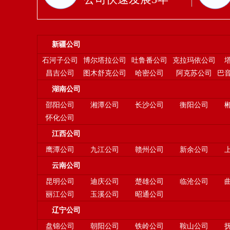
新疆公司
石河子公司
博尔塔拉公司
吐鲁番公司
克拉玛依公司
昌吉公司
图木舒克公司
哈密公司
阿克苏公司
巴
湖南公司
邵阳公司
湘潭公司
长沙公司
衡阳公司
怀化公司
江西公司
鹰潭公司
九江公司
赣州公司
新余公司
云南公司
昆明公司
迪庆公司
楚雄公司
临沧公司
丽江公司
玉溪公司
昭通公司
辽宁公司
盘锦公司
朝阳公司
铁岭公司
鞍山公司